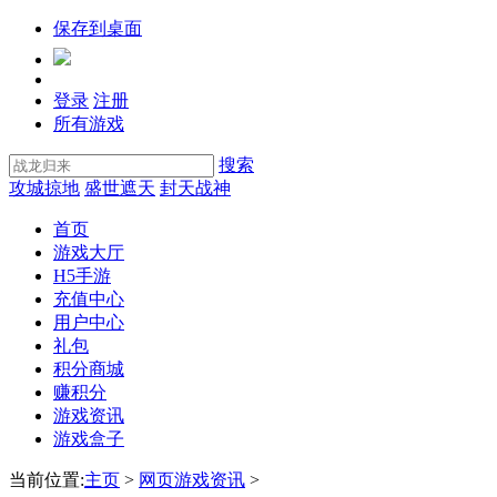
保存到桌面
登录
注册
所有游戏
搜索
攻城掠地
盛世遮天
封天战神
首页
游戏大厅
H5手游
充值中心
用户中心
礼包
积分商城
赚积分
游戏资讯
游戏盒子
当前位置:
主页
>
网页游戏资讯
>