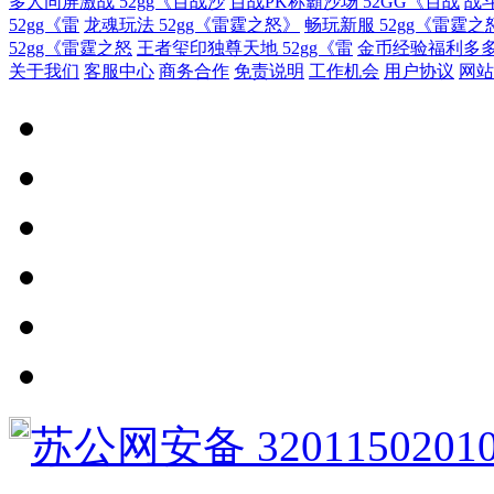
多人同屏激战 52gg《百战沙
百战PK称霸沙场 52GG《百战
战斗
52gg《雷
龙魂玩法 52gg《雷霆之怒》
畅玩新服 52gg《雷霆之
52gg《雷霆之怒
王者玺印独尊天地 52gg《雷
金币经验福利多多 
关于我们
客服中心
商务合作
免责说明
工作机会
用户协议
网站
苏公网安备 3201150201