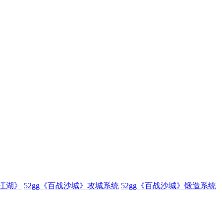
傲江湖》
52gg《百战沙城》攻城系统
52gg《百战沙城》锻造系统