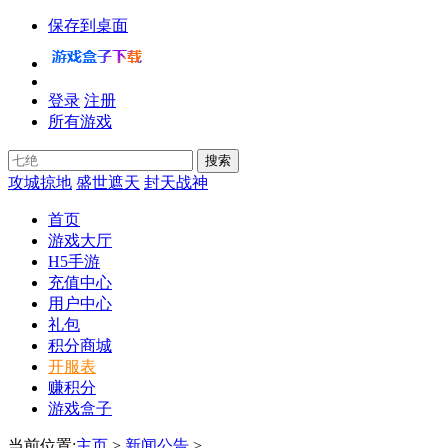
保存到桌面
登录
注册
所有游戏
攻城掠地
盛世遮天
封天战神
首页
游戏大厅
H5手游
充值中心
用户中心
礼包
积分商城
开服表
赚积分
游戏盒子
当前位置:
主页
>
新闻公告
>