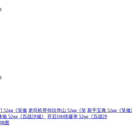
3
3
 52gg《笑傲
老司机带你玩华山 52gg《笑
新手宝典 52gg《笑
验 52gg《百战沙城》
开启100倍爆率 52gg《百战沙
地图