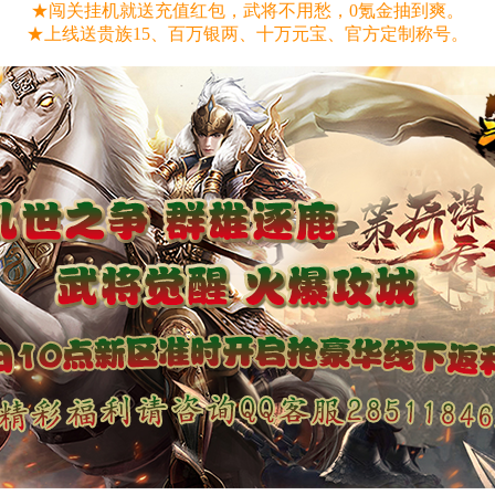
★闯关挂机就送充值红包，武将不用愁，0氪金抽到爽。
★上线送贵族15、百万银两、十万元宝、官方定制称号。