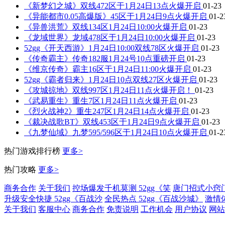
《新梦幻之城》双线472区于1月24日13点火爆开启
01-23
《异能都市0.05高爆版》45区于1月24日9点火爆开启
01-2
《异兽洪荒》双线134区1月24日10:00火爆开启
01-23
《龙域世界》龙域478区于1月24日10:00火爆开启
01-23
52gg《开天西游》1月24日10:00双线78区火爆开启
01-23
《传奇霸主》传奇182服1月24号10点重磅开启
01-23
《维京传奇》霸主16区于1月24日11:00火爆开启
01-23
52gg《霸者归来》1月24日10点双线27区火爆开启
01-23
《攻城掠地》双线997区1月24日11点火爆开启！
01-23
《武易重生》重生7区1月24日11点火爆开启
01-23
《烈火战神2》重生247区1月24日14点火爆开启
01-23
《裁决战歌BT》双线453区于1月24日9点火爆开启
01-23
《九梦仙域》九梦595/596区于1月24日10点火爆开启
01-2
热门游戏排行榜
更多>
热门攻略
更多>
商务合作
关于我们
控场爆发千机莫测 52gg《笑
唐门招式小窍门
升级安全快捷 52gg《百战沙
全民热点 52gg《百战沙城》
激情体
关于我们
客服中心
商务合作
免责说明
工作机会
用户协议
网站