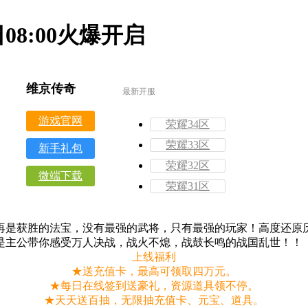
08:00火爆开启
维京传奇
最新开服
游戏官网
荣耀34区
荣耀33区
新手礼包
荣耀32区
微端下载
荣耀31区
不再是获胜的法宝，没有最强的武将，只有最强的玩家！高度还
是主公带你感受万人决战，战火不熄，战鼓长鸣的战国乱世！！
上线福利
★送充值卡，最高可领取四万元。
★每日在线签到送豪礼，资源道具领不停。
★天天送百抽，无限抽充值卡、元宝、道具。