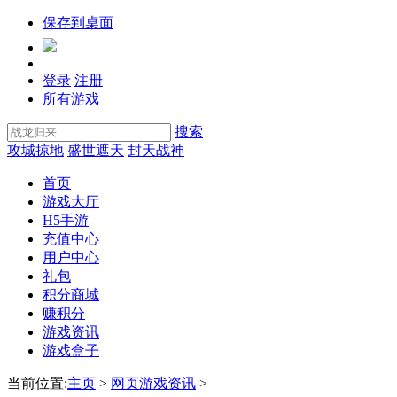
保存到桌面
登录
注册
所有游戏
搜索
攻城掠地
盛世遮天
封天战神
首页
游戏大厅
H5手游
充值中心
用户中心
礼包
积分商城
赚积分
游戏资讯
游戏盒子
当前位置:
主页
>
网页游戏资讯
>