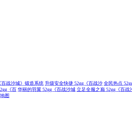
g《百战沙城》锻造系统
升级安全快捷 52gg《百战沙
全民热点 52
2gg《百
华丽的羽翼 52gg《百战沙城
立足全服之巅 52gg《百战
地图