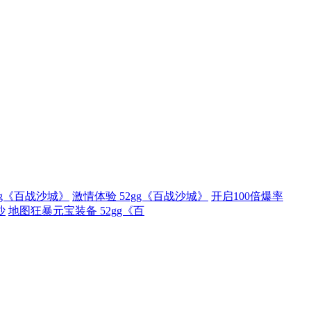
gg《百战沙城》
激情体验 52gg《百战沙城》
开启100倍爆率
沙
地图狂暴元宝装备 52gg《百