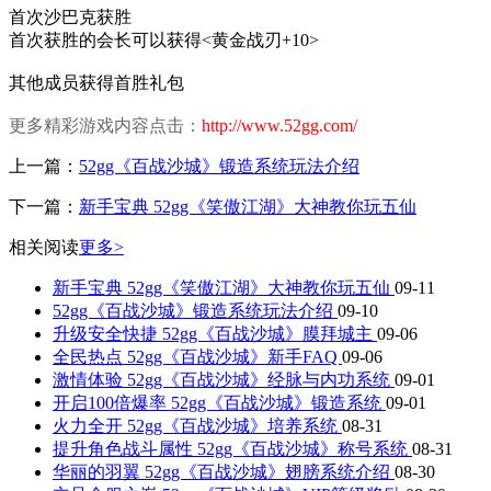
首次沙巴克获胜
首次获胜的会长可以获得<黄金战刃+10>
其他成员获得首胜礼包
更多精彩游戏内容点击
：
http://www.52gg.com/
上一篇：
52gg《百战沙城》锻造系统玩法介绍
下一篇：
新手宝典 52gg《笑傲江湖》大神教你玩五仙
相关阅读
更多>
新手宝典 52gg《笑傲江湖》大神教你玩五仙
09-11
52gg《百战沙城》锻造系统玩法介绍
09-10
升级安全快捷 52gg《百战沙城》膜拜城主
09-06
全民热点 52gg《百战沙城》新手FAQ
09-06
激情体验 52gg《百战沙城》经脉与内功系统
09-01
开启100倍爆率 52gg《百战沙城》锻造系统
09-01
火力全开 52gg《百战沙城》培养系统
08-31
提升角色战斗属性 52gg《百战沙城》称号系统
08-31
华丽的羽翼 52gg《百战沙城》翅膀系统介绍
08-30