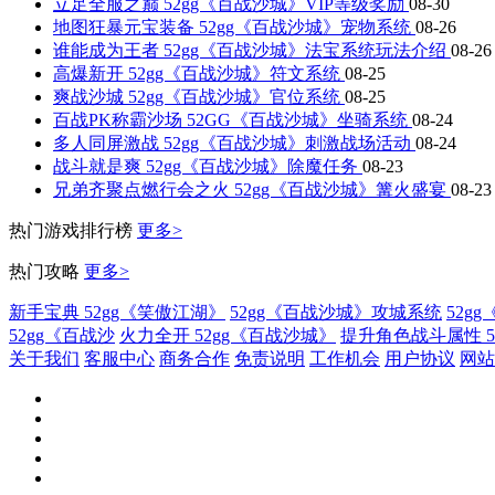
立足全服之巅 52gg《百战沙城》VIP等级奖励
08-30
地图狂暴元宝装备 52gg《百战沙城》宠物系统
08-26
谁能成为王者 52gg《百战沙城》法宝系统玩法介绍
08-26
高爆新开 52gg《百战沙城》符文系统
08-25
爽战沙城 52gg《百战沙城》官位系统
08-25
百战PK称霸沙场 52GG《百战沙城》坐骑系统
08-24
多人同屏激战 52gg《百战沙城》刺激战场活动
08-24
战斗就是爽 52gg《百战沙城》除魔任务
08-23
兄弟齐聚点燃行会之火 52gg《百战沙城》篝火盛宴
08-23
热门游戏排行榜
更多>
热门攻略
更多>
新手宝典 52gg《笑傲江湖》
52gg《百战沙城》攻城系统
52g
52gg《百战沙
火力全开 52gg《百战沙城》
提升角色战斗属性 5
关于我们
客服中心
商务合作
免责说明
工作机会
用户协议
网站